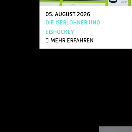
05.
AUGUST
2026
DIE ISERLOHNER UND
EISHOCKEY
MEHR ERFAHREN