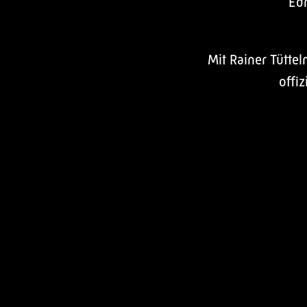
Ed
Mit Rainer Tütt
offi