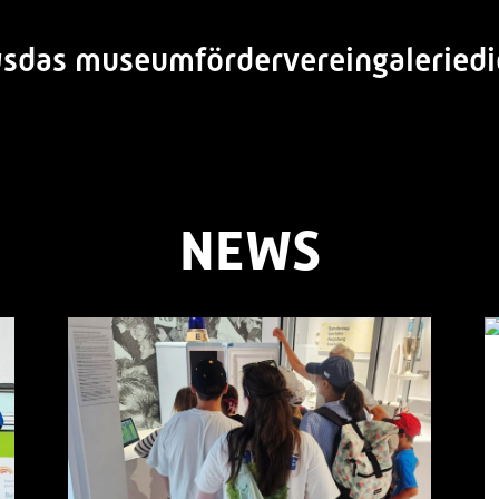
s
das museum
förderverein
galerie
d
 - das Eishockey-M
NEWS