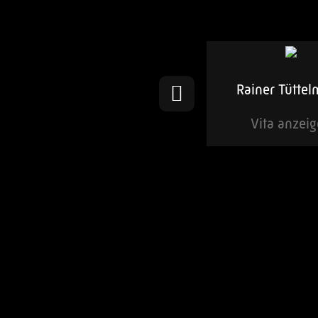
Ulrich Teicher
Rainer Tütte
Vita anzeigen
Vita anzei