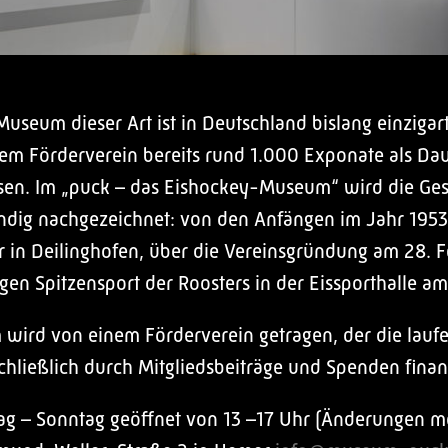
useum dieser Art ist in Deutschland bislang einzigart
m Förderverein bereits rund 1.000 Exponate als Da
en. Im „puck – das Eishockey-Museum“ wird die Ges
ndig nachgezeichnet: von den Anfängen im Jahr 1953
r in Deilinghofen, über die Vereinsgründung am 28. F
en Spitzensport der Roosters in der Eissporthalle am
wird von einem Förderverein getragen, der die lauf
chließlich durch Mitgliedsbeiträge und Spenden finanz
g – Sonntag geöffnet von 13 –17 Uhr (Änderungen m