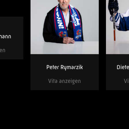
lmann
gen
Peter Rymarzik
Diet
Vita anzeigen
Vi