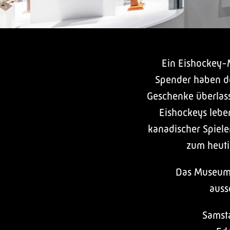
Ein Eishockey-M
Spender haben de
Geschenke überlass
Eishockeys lebe
kanadischer Spiele
zum heutig
Das Museum 
auss
Samsta