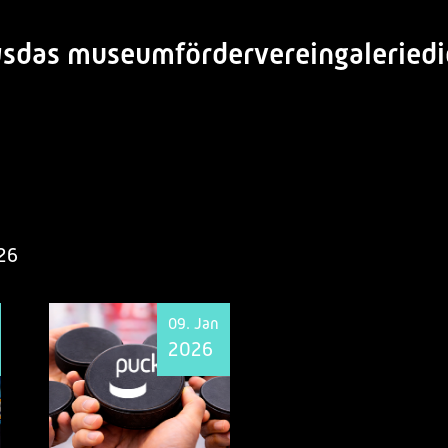
s
das museum
förderverein
galerie
d
26
09. Jan
2026