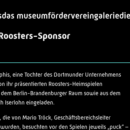
s
das museum
förderverein
galerie
di
Roosters-Sponsor
lphis, eine Tochter des Dortmunder Unternehmens
on ihr präsentierten Roosters-Heimspielen
s dem Berlin-Brandenburger Raum sowie aus dem
h Iserlohn eingeladen.
 die von Mario Tröck, Geschäftsbereichsleiter
 wurden, besuchten vor den Spielen jeweils „puck“ –