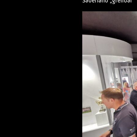
Sauerland „greifbar“ i