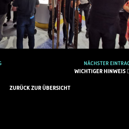
G
NÄCHSTER EINTRA
WICHTIGER HINWEIS
ZURÜCK ZUR ÜBERSICHT