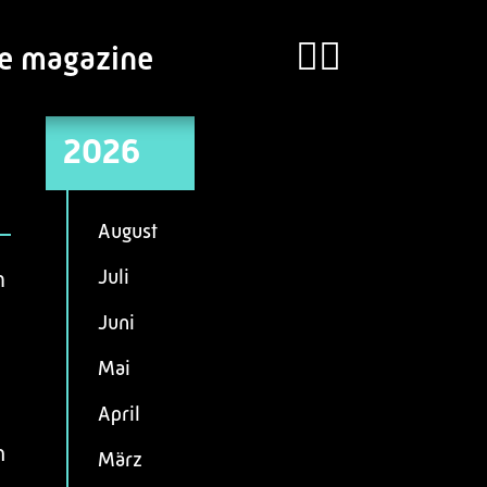
ie magazine
2026
August
Juli
h
Juni
Mai
April
m
März