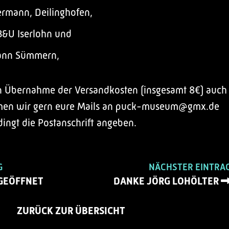
ermann, Deilinghofen,
B&U Iserlohn und
mann Sümmern,
en Übernahme der Versandkosten (insgesamt 8€) auch
hmen wir gern eure Mails an puck-museum@gmx.de
dingt die Postanschrift angeben.
G
NÄCHSTER EINTRA
GEÖFFNET
DANKE JÖRG LOHÖLTER
ZURÜCK ZUR ÜBERSICHT