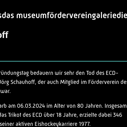
s
das museum
förderverein
galerie
di
ff
ründungstag bedauern wir sehr den Tod des ECD-
örg Schauhoff, der auch Mitglied im Förderverein de
war.
arb am 06.03.2024 im Alter von 80 Jahren. Insgesam
as Trikot des ECD über 18 Jahre, erzielte dabei 346
seiner aktiven Eishockeykarriere 1977.