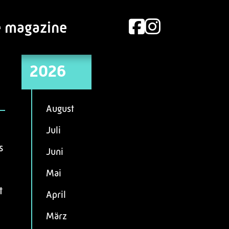
e magazine
2026
August
Juli
s
Juni
Mai
t
April
März