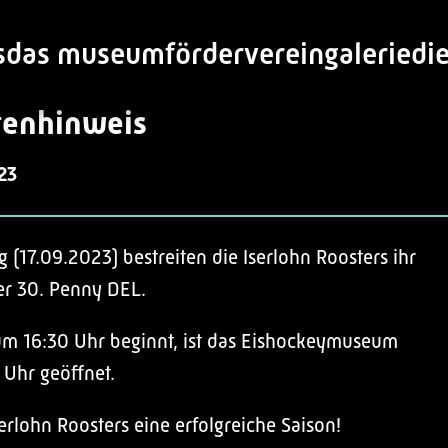
s
das museum
förderverein
galerie
di
tenhinweis
23
(17.09.2023) bestreiten die Iserlohn Roosters ihr
der 30. Penny DEL.
 um 16:30 Uhr beginnt, ist das Eishockeymuseum
 Uhr geöffnet.
rlohn Roosters eine erfolgreiche Saison!