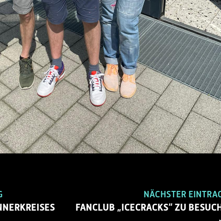
G
NÄCHSTER EINTRA
NNERKREISES
FANCLUB „ICECRACKS“ ZU BESUC