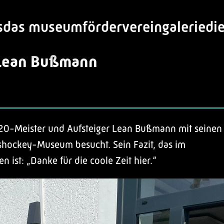
s
das museum
förderverein
galerie
di
Lean Bußmann
U20-Meister und Aufsteiger Lean Bußmann mit seinen
shockey-Museum besucht. Sein Fazit, das im
 ist: „Danke für die coole Zeit hier.“