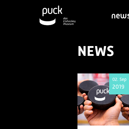
new
NEWS
02. Sep
2019