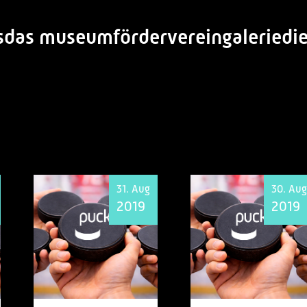
s
das museum
förderverein
galerie
di
31. Aug
30. Aug
2019
2019