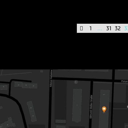
1
…
31
32
3