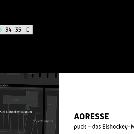
3
34
35
ADRESSE
puck – das Eishockey-