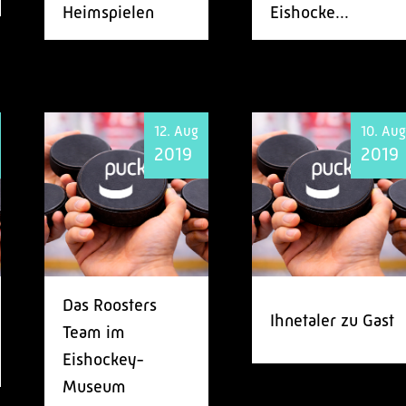
Heimspielen
Eishocke...
12. Aug
10. Aug
2019
2019
Das Roosters
Ihnetaler zu Gast
Team im
Eishockey-
Museum