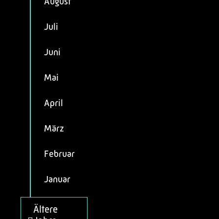
August
Juli
Juni
Mai
April
März
Februar
Januar
Ältere